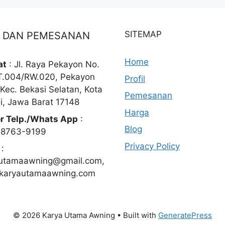
SITEMAP
O DAN PEMESANAN
Home
at
: Jl. Raya Pekayon No.
T.004/RW.020, Pekayon
Profil
 Kec. Bekasi Selatan, Kota
Pemesanan
i, Jawa Barat 17148
Harga
r Telp./Whats App
:
Blog
-8763-9199
Privacy Policy
:
utamaawning@gmail.com,
karyautamaawning.com
© 2026 Karya Utama Awning
• Built with
GeneratePress