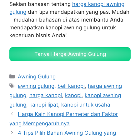
Sekian bahasan tentang
harga kanopi awning
gulung
dan tips mendapatkan yang pas. Mudah
– mudahan bahasan di atas membantu Anda
mendapatkan kanopi awning gulung untuk
keperluan bisnis Anda!
Tanya Harga Awning Gulung
Categories
Awning Gulung
Tags
awning gulung
,
beli kanopi
,
harga awning
gulung
,
harga kanopi
,
kanopi
,
kanopi awning
gulung
,
kanopi lipat
,
kanopi untuk usaha
Harga Kain Kanopi Permeter dan Faktor
yang Mempengaruhinya
4 Tips Pilih Bahan Awning Gulung yang