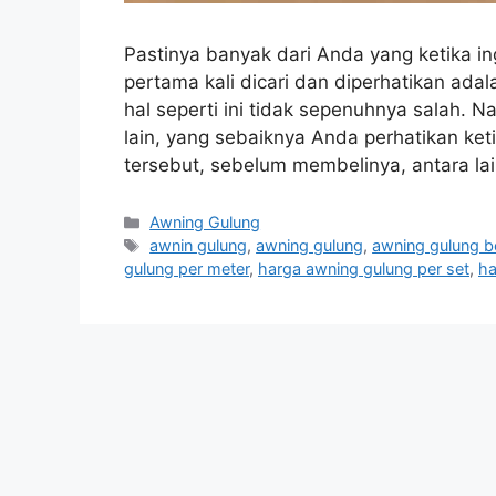
Pastinya banyak dari Anda yang ketika i
pertama kali dicari dan diperhatikan ada
hal seperti ini tidak sepenuhnya salah.
lain, yang sebaiknya Anda perhatikan ket
tersebut, sebelum membelinya, antara l
Categories
Awning Gulung
Tags
awnin gulung
,
awning gulung
,
awning gulung b
gulung per meter
,
harga awning gulung per set
,
ha