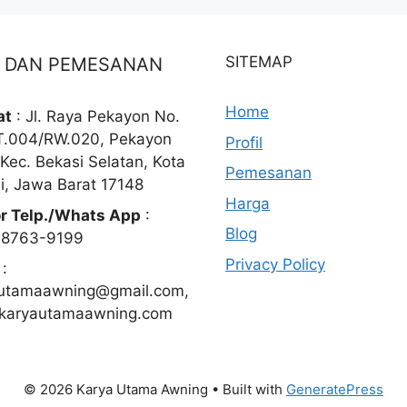
SITEMAP
O DAN PEMESANAN
Home
at
: Jl. Raya Pekayon No.
T.004/RW.020, Pekayon
Profil
 Kec. Bekasi Selatan, Kota
Pemesanan
i, Jawa Barat 17148
Harga
r Telp./Whats App
:
Blog
-8763-9199
Privacy Policy
:
utamaawning@gmail.com,
karyautamaawning.com
© 2026 Karya Utama Awning
• Built with
GeneratePress