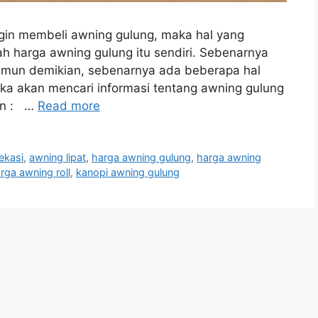
ngin membeli awning gulung, maka hal yang
lah harga awning gulung itu sendiri. Sebenarnya
 Namun demikian, sebenarnya ada beberapa hal
ika akan mencari informasi tentang awning gulung
ain : …
Read more
ekasi
,
awning lipat
,
harga awning gulung
,
harga awning
rga awning roll
,
kanopi awning gulung