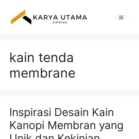
Skip
to
content
Menu
kain tenda
membrane
Inspirasi Desain Kain
Kanopi Membran yang
Unik dan Kekinian