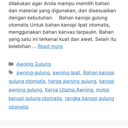
dilakukan agar Anda mampu memilih bahan
dan material yang digunakan, dan disesuaikan
dengan kebutuhan. Bahan kanopi gulung
otomatis Untuk bahan kanopi lipat otomatis,
menggunakan bahan kanvas tarpaulin. Bahan
yang satu ini terkenal kuat dan awet. Selain itu
kelebihan …
Read more
Categories
Awning Gulung
Tags
awning gulung
,
awning lipat
,
Bahan kanopi
gulung otomatis
,
harga awning gulung
,
kanopi
awning gulung
,
Karya Utama Awning
,
motor
kanopi gulung otomatis
,
rangka kanopi gulung
otomatis