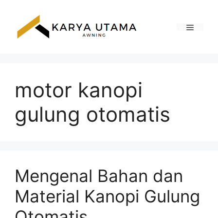
Skip
to
content
Menu
motor kanopi
gulung otomatis
Mengenal Bahan dan
Material Kanopi Gulung
Otomatis