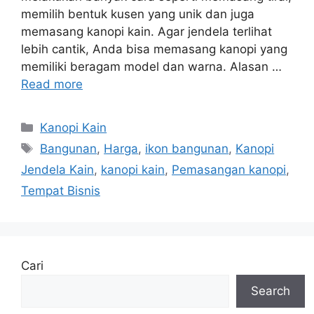
memilih bentuk kusen yang unik dan juga
memasang kanopi kain. Agar jendela terlihat
lebih cantik, Anda bisa memasang kanopi yang
memiliki beragam model dan warna. Alasan …
Read more
Categories
Kanopi Kain
Tags
Bangunan
,
Harga
,
ikon bangunan
,
Kanopi
Jendela Kain
,
kanopi kain
,
Pemasangan kanopi
,
Tempat Bisnis
Cari
Search