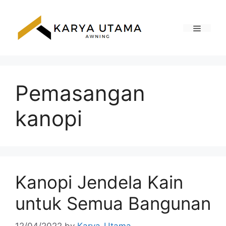
Skip
to
content
Menu
Pemasangan
kanopi
Kanopi Jendela Kain
untuk Semua Bangunan
12/04/2022
by
Karya_Utama