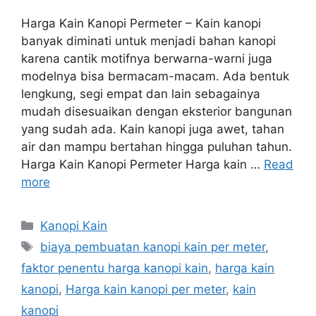
Harga Kain Kanopi Permeter – Kain kanopi
banyak diminati untuk menjadi bahan kanopi
karena cantik motifnya berwarna-warni juga
modelnya bisa bermacam-macam. Ada bentuk
lengkung, segi empat dan lain sebagainya
mudah disesuaikan dengan eksterior bangunan
yang sudah ada. Kain kanopi juga awet, tahan
air dan mampu bertahan hingga puluhan tahun.
Harga Kain Kanopi Permeter Harga kain …
Read
more
Categories
Kanopi Kain
Tags
biaya pembuatan kanopi kain per meter
,
faktor penentu harga kanopi kain
,
harga kain
kanopi
,
Harga kain kanopi per meter
,
kain
kanopi