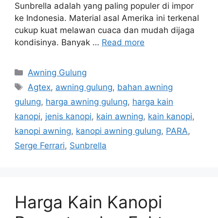
Sunbrella adalah yang paling populer di impor
ke Indonesia. Material asal Amerika ini terkenal
cukup kuat melawan cuaca dan mudah dijaga
kondisinya. Banyak …
Read more
Categories
Awning Gulung
Tags
Agtex
,
awning gulung
,
bahan awning
gulung
,
harga awning gulung
,
harga kain
kanopi
,
jenis kanopi
,
kain awning
,
kain kanopi
,
kanopi awning
,
kanopi awning gulung
,
PARA
,
Serge Ferrari
,
Sunbrella
Harga Kain Kanopi