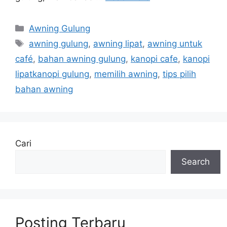
Categories
Awning Gulung
Tags
awning gulung
,
awning lipat
,
awning untuk
café
,
bahan awning gulung
,
kanopi cafe
,
kanopi
lipatkanopi gulung
,
memilih awning
,
tips pilih
bahan awning
Cari
Search
Posting Terbaru