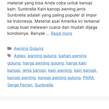
material yang bisa Anda coba untuk kanopi
kain: Sunbrella Kain kanopi awning jenis
Sunbrella adalah yang paling populer di impor
ke Indonesia. Material asal Amerika ini terkenal
cukup kuat melawan cuaca dan mudah dijaga
kondisinya. Banyak …
Read more
Categories
Awning Gulung
Tags
Agtex
,
awning gulung
,
bahan awning
gulung
,
harga awning gulung
,
harga kain
kanopi
,
jenis kanopi
,
kain awning
,
kain kanopi
,
kanopi awning
,
kanopi awning gulung
,
PARA
,
Serge Ferrari
,
Sunbrella