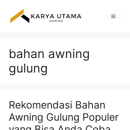
Skip
to
content
Menu
bahan awning
gulung
Rekomendasi Bahan
Awning Gulung Populer
yang Bisa Anda Coba