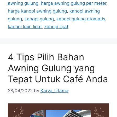
awning gulung
,
harga awning gulung per meter
,
harga kanopi awning gulung
,
kanopi awning
gulung
,
kanopi gulung
,
kanopi gulung otomatis
,
kanopi kain lipat
,
kanopi lipat
4 Tips Pilih Bahan
Awning Gulung yang
Tepat Untuk Café Anda
28/04/2022
by
Karya_Utama