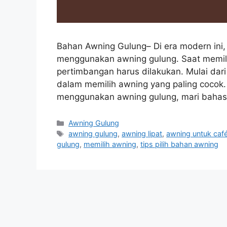
Bahan Awning Gulung– Di era modern ini,
menggunakan awning gulung. Saat memili
pertimbangan harus dilakukan. Mulai dari
dalam memilih awning yang paling cocok.
menggunakan awning gulung, mari baha
Categories
Awning Gulung
Tags
awning gulung
,
awning lipat
,
awning untuk caf
gulung
,
memilih awning
,
tips pilih bahan awning