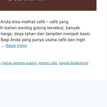
 Anda bisa melihat café – café yang
h bahan awning gulung tersebut, banyak
 harga, daya tahan dan tampilan menjadi basic
 Bagi Anda yang punya usaha café dan ingin
s …
Read more
é
,
bahan awning gulung
,
kanopi cafe
,
kanopi lipatkanopi