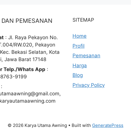
SITEMAP
O DAN PEMESANAN
Home
at
: Jl. Raya Pekayon No.
T.004/RW.020, Pekayon
Profil
 Kec. Bekasi Selatan, Kota
Pemesanan
i, Jawa Barat 17148
Harga
r Telp./Whats App
:
Blog
-8763-9199
Privacy Policy
:
utamaawning@gmail.com,
karyautamaawning.com
© 2026 Karya Utama Awning
• Built with
GeneratePress