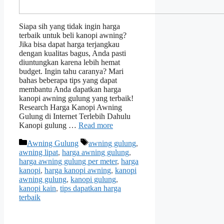
Siapa sih yang tidak ingin harga
terbaik untuk beli kanopi awning?
Jika bisa dapat harga terjangkau
dengan kualitas bagus, Anda pasti
diuntungkan karena lebih hemat
budget. Ingin tahu caranya? Mari
bahas beberapa tips yang dapat
membantu Anda dapatkan harga
kanopi awning gulung yang terbaik!
Research Harga Kanopi Awning
Gulung di Internet Terlebih Dahulu
Kanopi gulung …
Read more
Categories
Tags
Awning Gulung
awning gulung
,
awning lipat
,
harga awning gulung
,
harga awning gulung per meter
,
harga
kanopi
,
harga kanopi awning
,
kanopi
awning gulung
,
kanopi gulung
,
kanopi kain
,
tips dapatkan harga
terbaik