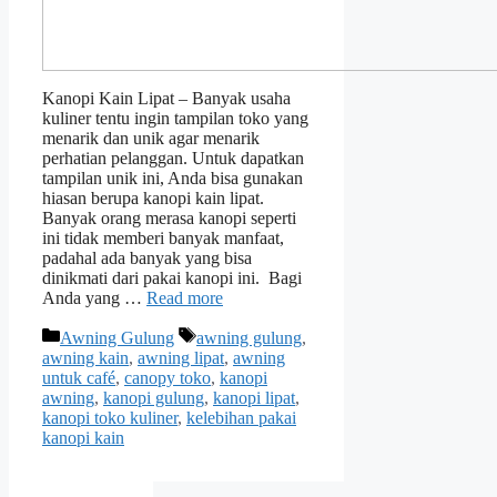
Kanopi Kain Lipat – Banyak usaha
kuliner tentu ingin tampilan toko yang
menarik dan unik agar menarik
perhatian pelanggan. Untuk dapatkan
tampilan unik ini, Anda bisa gunakan
hiasan berupa kanopi kain lipat.
Banyak orang merasa kanopi seperti
ini tidak memberi banyak manfaat,
padahal ada banyak yang bisa
dinikmati dari pakai kanopi ini. Bagi
Anda yang …
Read more
Categories
Tags
Awning Gulung
awning gulung
,
awning kain
,
awning lipat
,
awning
untuk café
,
canopy toko
,
kanopi
awning
,
kanopi gulung
,
kanopi lipat
,
kanopi toko kuliner
,
kelebihan pakai
kanopi kain