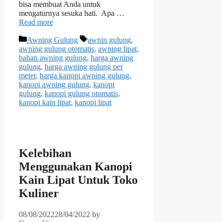
bisa membuat Anda untuk
mengaturnya sesuka hati. Apa …
Read more
Categories
Tags
Awning Gulung
awnin gulung
,
awning gulung otomatis
,
awning lipat
,
bahan awning gulung
,
harga awning
gulung
,
harga awning gulung per
meter
,
harga kanopi awning gulung
,
kanopi awning gulung
,
kanopi
gulung
,
kanopi gulung otomatis
,
kanopi kain lipat
,
kanopi lipat
Kelebihan
Menggunakan Kanopi
Kain Lipat Untuk Toko
Kuliner
08/08/2022
28/04/2022
by