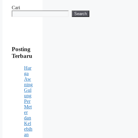
Cari
Search
Posting
Terbaru
Har
ga
Aw
ning
Gul
ung
Per
Met
er
dan
Kel
ebih
an