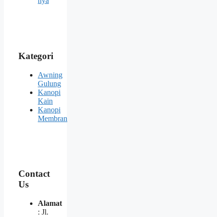
nya
Kategori
Awning
Gulung
Kanopi
Kain
Kanopi
Membran
Contact
Us
Alamat
: Jl.